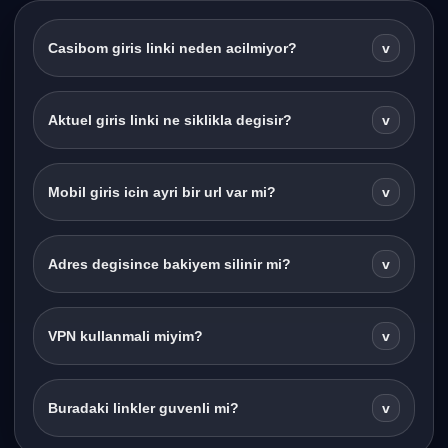
Casibom giris linki neden acilmiyor?
v
Aktuel giris linki ne siklikla degisir?
v
Mobil giris icin ayri bir url var mi?
v
Adres degisince bakiyem silinir mi?
v
VPN kullanmali miyim?
v
Buradaki linkler guvenli mi?
v