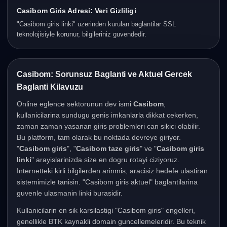
Casibom Giris Adresi: Veri Gizliligi
"Casibom giris linki" uzerinden kurulan baglantilar SSL
teknolojisiyle korunur, bilgileriniz guvendedir.
Casibom Giris Islemleri
Casibom: Sorunsuz Baglanti ve Aktuel Gercek
Baglanti Kilavuzu
Online eglence sektorunun dev ismi
Casibom
,
kullanicilarina sundugu genis imkanlarla dikkat cekerken,
zaman zaman yasanan giris problemleri can sikici olabilir.
Bu platform, tam olarak bu noktada devreye giriyor.
"
Casibom giris
", "
Casibom taze giris
" ve "
Casibom giris
linki
" arayislarinizda size en dogru rotayi ciziyoruz.
Internetteki kirli bilgilerden arinmis, aracisiz hedefe ulastiran
sistemimizle tanisin. "Casibom giris aktuel" baglantilarina
guvenle ulasmanin linki burasidir.
Kullanicilarin en sik karsilastigi "Casibom giris" engelleri,
genellikle BTK kaynakli domain guncellemeleridir. Bu teknik