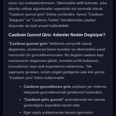
surec sizi endiselendirmesin. Sitemizdeki akilli butonlar, arka
planda calisan algoritmalar sayesinde sizi otomatik olarak
"Casibom guncel giris" linkine yonlendirir. Ayrica "Casibom
Telegram" ve "Casibom Twitter" kanallarindan yapilan
duyurular da teyit amacli kullanilabilir.
Casibom Guncel Giris: Adresler Neden Degisiyor?
"
Casibom guncel giris
" linklerinin periyodik olarak
degismesi, uluslararasi lisans kurallari ve ulkemizdeki yasal
mevzuatin bir guncellenenucudur. Bu degisim sadece kapi
numarasinin degismesi gibidir; icerideki profil bakiyeniz,
bonuslariniz veya acik kuponlariniz etkilenmez. Tek
yapmaniz gereken, erisim engeli geldiginde eski link yerine
"Casibom yeni" linkini kullanmaktir.
Casibom guncellenen giris
sayfasini yer imlerine
ekleyerek guncellenenraki girislerinizi hizlandirin.
"
Casibom giris guncel
" aramalarinda her zaman
guvendiginiz kaynaklari tercih edin.
Eger sayfa yuklenmezse tarayici gecmisini