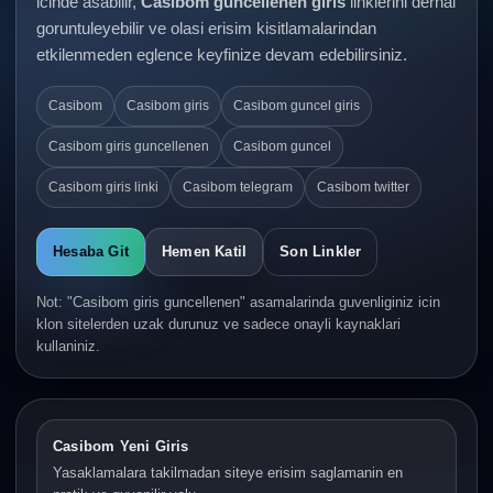
icinde asabilir,
Casibom guncellenen giris
linklerini derhal
goruntuleyebilir ve olasi erisim kisitlamalarindan
etkilenmeden eglence keyfinize devam edebilirsiniz.
Casibom
Casibom giris
Casibom guncel giris
Casibom giris guncellenen
Casibom guncel
Casibom giris linki
Casibom telegram
Casibom twitter
Hesaba Git
Hemen Katil
Son Linkler
Not: "Casibom giris guncellenen" asamalarinda guvenliginiz icin
klon sitelerden uzak durunuz ve sadece onayli kaynaklari
kullaniniz.
Casibom Yeni Giris
Yasaklamalara takilmadan siteye erisim saglamanin en