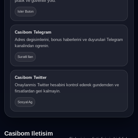
pratik ve guvenilir yolu.
Isler Buton
Casibom Telegram
Adres degisimlerini, bonus haberlerini ve duyurulari Telegram
kanalindan ogrenin.
Suratli Ilan
Casibom Twitter
Onaylanmis Twitter hesabini kontrol ederek gundemden ve
firsatlardan geri kalmayin.
Sosyal Ag
Casibom Iletisim